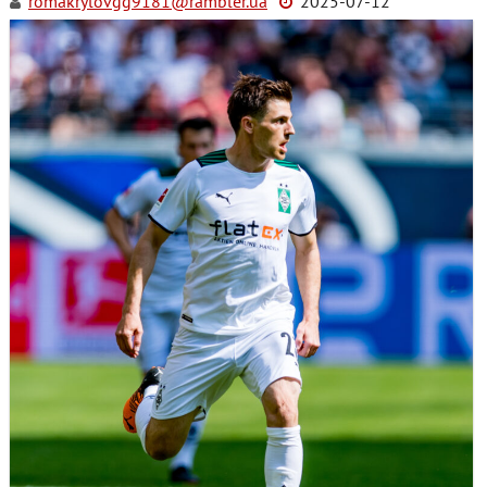
romakrylovgg9181@rambler.ua
2025-07-12