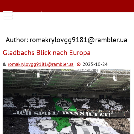
Skip
to
spreeborussen
content
Author:
romakrylovgg9181@rambler.ua
Gladbachs Blick nach Europa
romakrylovgg9181@rambler.ua
2025-10-24