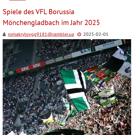
Spiele des VFL Borussia
Mönchengladbach im Jahr 2025
romakrylovgg9181@rambler.ua
2025-02-01